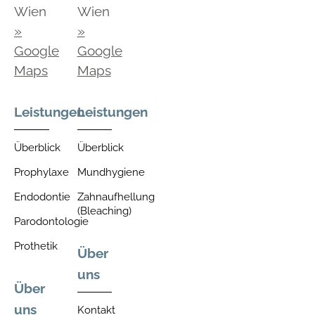
Wien
Wien
»
»
Google
Google
Maps
Maps
Leistungen
Leistungen
Überblick
Überblick
Prophylaxe
Mundhygiene
Endodontie
Zahnaufhellung
(Bleaching)
Parodontologie
Prothetik
Über
uns
Über
uns
Kontakt