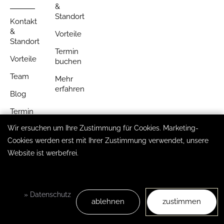
&
Standort
Kontakt
&
Vorteile
Standort
Termin
Vorteile
buchen
Team
Mehr
erfahren
Blog
Termin
buchen
Wir ersuchen um Ihre Zustimmung für Cookies. Marketing-
Mehr
Cookies werden erst mit Ihrer Zustimmung verwendet, unsere
erfahren
Website ist werbefrei.
© 2026 Votiv Dental
Impressum
|
Datenschutz
|
Barrierefreiheit
» Datenschutz
ablehnen
zustimmen
Termin buchen